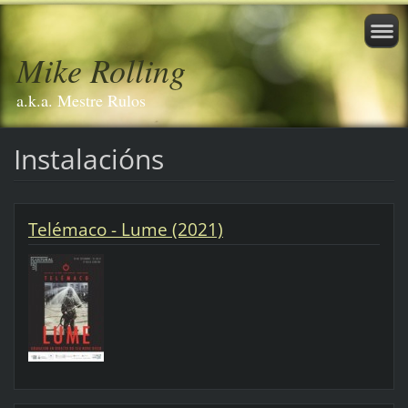
Mike Rolling
a.k.a. Mestre Rulos
Instalacións
Telémaco - Lume (2021)