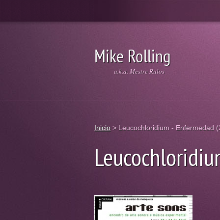
Mike Rolling
a.k.a. Mestre Rulos
Inicio
>
Leucochloridium - Enfermedad (
Leucochloridiu