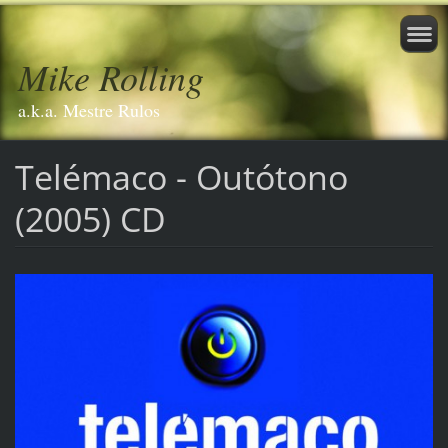
Mike Rolling
a.k.a. Mestre Rulos
Telémaco - Outótono
(2005) CD