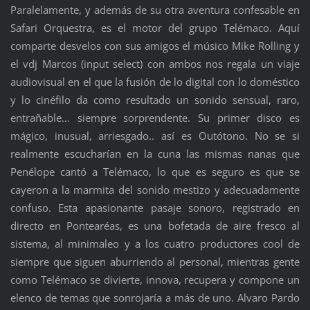
Paralelamente, y además de su otra aventura confesable en
Safari Orquestra, es el motor del grupo Telémaco. Aquí
comparte desvelos con sus amigos el músico Mike Rolling y
el vdj Marcos (input select) con ambos nos regala un viaje
audiovisual en el que la fusión de lo digital con lo doméstico
y lo cinéfilo da como resultado un sonido sensual, raro,
entrañable… siempre sorprendente. Su primer disco es
mágico, inusual, arriesgado.. así es Outótono. No se si
realmente escucharían en la cuna las mismas nanas que
Penélope cantó a Telémaco, lo que es seguro es que se
cayeron a la marmita del sonido mestizo y adecuadamente
confuso. Esta apasionante pasaje sonoro, registrado en
directo en Pontearéas, es una bofetada de aire fresco al
sistema, al minimaleo y a los cuatro productores cool de
siempre que siguen aburriendo al personal, mientras gente
como Telémaco se divierte, innova, recupera y compone un
elenco de temas que sonrojaría a más de uno. Alvaro Pardo