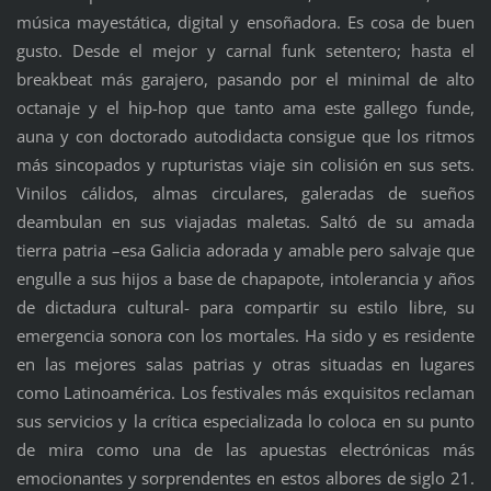
música mayestática, digital y ensoñadora. Es cosa de buen
gusto. Desde el mejor y carnal funk setentero; hasta el
breakbeat más garajero, pasando por el minimal de alto
octanaje y el hip-hop que tanto ama este gallego funde,
auna y con doctorado autodidacta consigue que los ritmos
más sincopados y rupturistas viaje sin colisión en sus sets.
Vinilos cálidos, almas circulares, galeradas de sueños
deambulan en sus viajadas maletas. Saltó de su amada
tierra patria –esa Galicia adorada y amable pero salvaje que
engulle a sus hijos a base de chapapote, intolerancia y años
de dictadura cultural- para compartir su estilo libre, su
emergencia sonora con los mortales. Ha sido y es residente
en las mejores salas patrias y otras situadas en lugares
como Latinoamérica. Los festivales más exquisitos reclaman
sus servicios y la crítica especializada lo coloca en su punto
de mira como una de las apuestas electrónicas más
emocionantes y sorprendentes en estos albores de siglo 21.