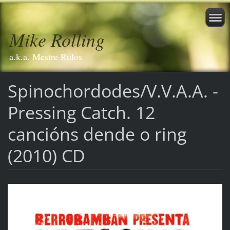
Mike Rolling
a.k.a. Mestre Rulos
Spinochordodes/V.V.A.A. -
Pressing Catch. 12
cancións dende o ring
(2010) CD