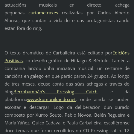
actuacións musicais en directo, achega
pequenas
curtametraxes
realizadas por Carlos Alberto
Alonso, que contan a vida do e das protagonistas cando
están fóra do ring.
O texto dramático de Carballeira está editado por
Edicións
Positivas
, co deseño gráfico de Hidalgo & Bértolo. Tamén a
compañía lanzou unha iniciativa musical: un certame de
cancións en galego en que participaron 24 grupos. Ao longo
de tres meses, deuse conta das súas achegas a través do
blog
Berrobambán's Pressing Catch
, e da
plataforma
www.komunikando.net
, onde aínda se poden
escoitar e descargar. Logo da deliberación dun xurado
composto por Xurxo Souto, Pablo Novoa, Belén Regueira e
María Yáñez, Quico Cadaval e Paula Carballeira, escolléronse
doce temas que foron recollidos no CD Pressing catch. 12