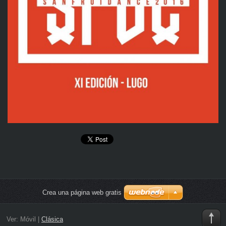
Crea una página web gratis
Ver:
Móvil
|
Clásica