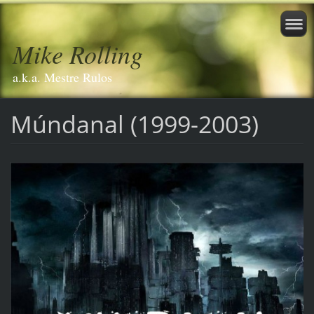
Mike Rolling
a.k.a. Mestre Rulos
Múndanal (1999-2003)