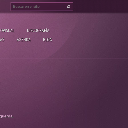
IOVISUAL
DISCOGRAFÍA
AS
AXENDA
BLOG
querda.