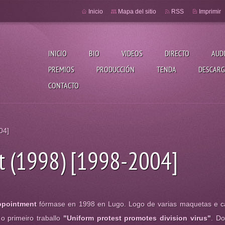
Inicio
Mapa del sitio
RSS
Imprimir
INICIO
BIO
VIDEOS
DIRECTO
AUD
PREMIOS
PRODUCCIÓN
TENDA
DESCARG
CONTACTO
04]
t (1998) [1998-2004]
ppointment
fórmase en 1998 en Lugo. Logo de varias maquetas e c
o primeiro traballo
"Uniform protest promotes division virus"
. D