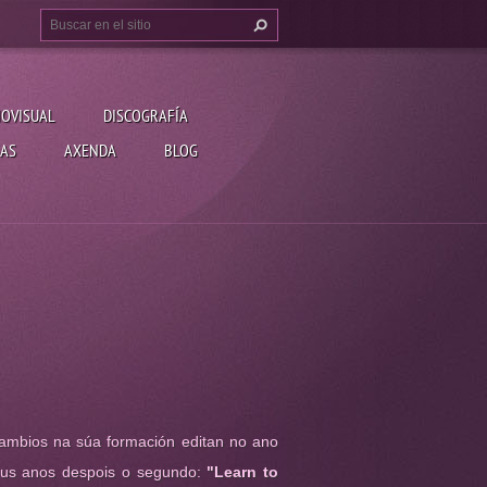
IOVISUAL
DISCOGRAFÍA
AS
AXENDA
BLOG
ambios na súa formación editan no ano
ous anos despois o segundo:
"Learn to