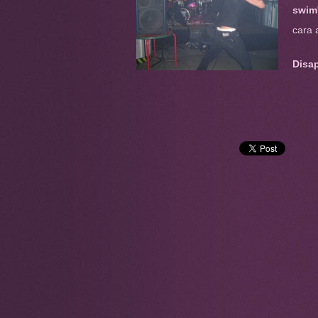
swim
cara 
Disa