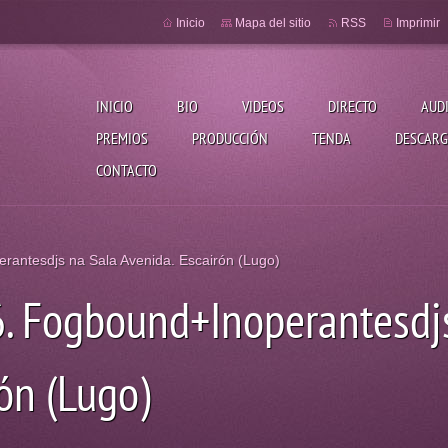
Inicio
Mapa del sitio
RSS
Imprimir
INICIO
BIO
VIDEOS
DIRECTO
AUD
PREMIOS
PRODUCCIÓN
TENDA
DESCARG
CONTACTO
rantesdjs na Sala Avenida. Escairón (Lugo)
6. Fogbound+Inoperantesdj
ón (Lugo)