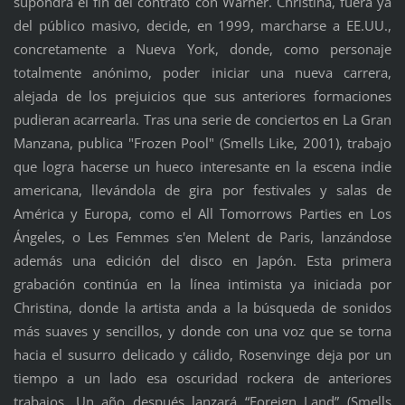
supondrá el fin del contrato con Warner. Christina, fuera ya
del público masivo, decide, en 1999, marcharse a EE.UU.,
concretamente a Nueva York, donde, como personaje
totalmente anónimo, poder iniciar una nueva carrera,
alejada de los prejuicios que sus anteriores formaciones
pudieran acarrearla. Tras una serie de conciertos en La Gran
Manzana, publica "Frozen Pool" (Smells Like, 2001), trabajo
que logra hacerse un hueco interesante en la escena indie
americana, llevándola de gira por festivales y salas de
América y Europa, como el All Tomorrows Parties en Los
Ángeles, o Les Femmes s'en Melent de Paris, lanzándose
además una edición del disco en Japón. Esta primera
grabación continúa en la línea intimista ya iniciada por
Christina, donde la artista anda a la búsqueda de sonidos
más suaves y sencillos, y donde con una voz que se torna
hacia el susurro delicado y cálido, Rosenvinge deja por un
tiempo a un lado esa oscuridad rockera de anteriores
trabajos. Un año después lanzará “Foreign Land” (Smells