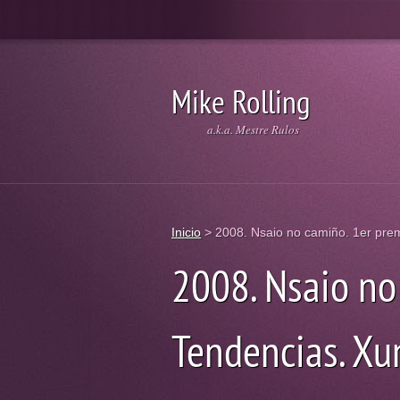
Mike Rolling
a.k.a. Mestre Rulos
Inicio
>
2008. Nsaio no camiño. 1er pre
2008. Nsaio no
Tendencias. Xun