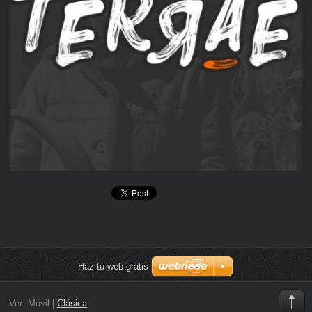
Haz tu web gratis
Ver:
Móvil
|
Clásica